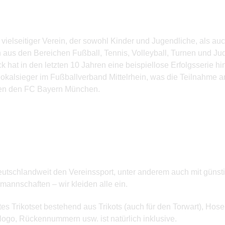
vielseitiger Verein, der sowohl Kinder und Jugendliche, als 
en aus den Bereichen Fußball, Tennis, Volleyball, Turnen und 
at in den letzten 10 Jahren eine beispiellose Erfolgsserie hi
l Pokalsieger im Fußballverband Mittelrhein, was die Teilnahm
gen den FC Bayern München.
 deutschlandweit den Vereinssport, unter anderem auch mit güns
annschaften – wir kleiden alle ein.
es Trikotset bestehend aus Trikots (auch für den Torwart), Ho
logo, Rückennummern usw. ist natürlich inklusive.