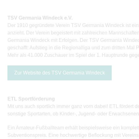
TSV Germania Windeck e.V.
Der 1910 gegründete Verein TSV Germania Windeck ist ein 
anzieht. Der Verein begeistert mit zahlreichen Mannschaft
Germania Windeck mit Erfolgen. Der TSV Germania Windeck h
geschafft: Aufstieg in die Regionalliga und zum dritten Ma
Mehr als 41.000 Zuschauer im Spiel der 1. Hauptrunde ge
Zur Website des TSV Germania Windeck
ETL Sportförderung
Mit uns auch sportlich immer ganz vorn dabei! ETL fördert
sonstige Sportarten, ob Kinder-, Jugend- oder Erwachsenenm
Ein Amateur-Fußballteam erhält beispielsweise ein komplett
Subventionspreis. Eine hochwertige Beflockung mit Vereins