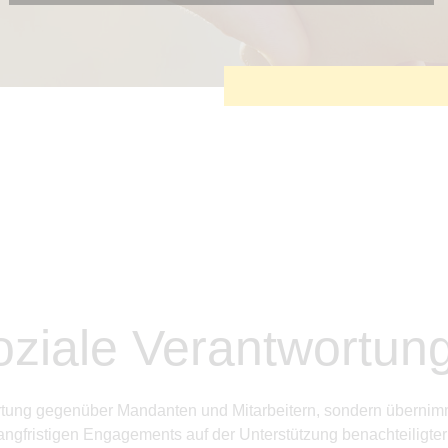
Diese Cookies sind erforderlich, um die grundlegende
Funktionalität der Website zu sichern.
Tracking- und Targeting-Cookies
Diese Cookies sind erforderlich, um unsere Website auf Ihre
Bedürfnisse hin zu optimieren. Hierzu gehört eine
bedarfsgerechte Gestaltung und fortlaufende Verbesserung
unseres Angebotes einschließlich der Verknüpfung zu
Social-Media-Angeboten von z.B. Facebook und LinkedIn.
Betreibercookies
Diese Cookies sind erforderlich, um z.B. Google Maps zu
nutzen oder eingebettete Videos abspielen zu können.
ziale Verantwortun
rtung gegenüber Mandanten und Mitarbeitern, sondern übernim
angfristigen Engagements auf der Unterstützung benachteiligte