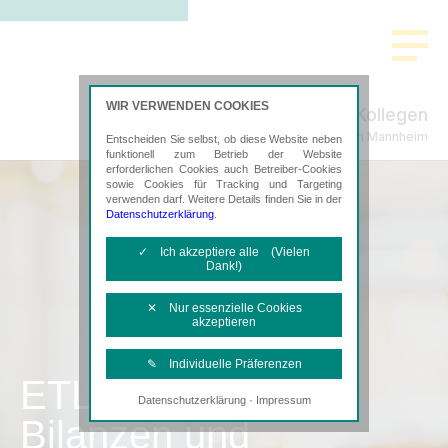
WIR VERWENDEN COOKIES
Lindenmeier & Kollegen
Steuerberatung in Mannheim
Entscheiden Sie selbst, ob diese Website neben
funktionell zum Betrieb der Website
erforderlichen Cookies auch Betreiber-Cookies
sowie Cookies für Tracking und Targeting
verwenden darf. Weitere Details finden Sie in der
Datenschutzerklärung
.
✓ Ich akzeptiere alle (Vielen
Dank!)
✕ Nur essenzielle Cookies
akzeptieren
✎ Individuelle Präferenzen
ETL
·
Datenschutzerklärung
Impressum
Notwendige Cookies
Bilanzen und
Diese Cookies sind erforderlich, um die
grundlegende Funktionalität der Website