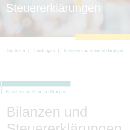
zu sichern.
Steuererklärungen
Tracking- und Targeting-Cookies
Diese Cookies sind erforderlich, um
unsere Website auf Ihre Bedürfnisse hin
zu optimieren. Hierzu gehört eine
bedarfsgerechte Gestaltung und
fortlaufende Verbesserung unseres
Angebotes einschließlich der
Verknüpfung zu Social-Media-
Angeboten von z.B. Facebook und
Startseite
Leistungen
Bilanzen und Steuererklärungen
LinkedIn.
Betreibercookies
Diese Cookies sind erforderlich, um z.B.
Google Maps zu nutzen oder
eingebettete Videos abspielen zu
können.
Bilanzen und Steuererklärungen
Bilanzen und
Steuererklärungen